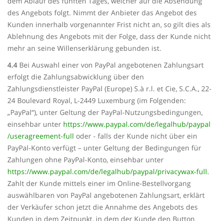
dem Ablauf des fünften Tages, welcher auf die Absendung
des Angebots folgt. Nimmt der Anbieter das Angebot des
Kunden innerhalb vorgenannter Frist nicht an, so gilt dies als
Ablehnung des Angebots mit der Folge, dass der Kunde nicht
mehr an seine Willenserklärung gebunden ist.
4.4
Bei Auswahl einer von PayPal angebotenen Zahlungsart
erfolgt die Zahlungsabwicklung über den
Zahlungsdienstleister PayPal (Europe) S.à r.l. et Cie, S.C.A., 22-
24 Boulevard Royal, L-2449 Luxemburg (im Folgenden:
„PayPal“), unter Geltung der PayPal-Nutzungsbedingungen,
einsehbar unter
https://www.paypal.com
/de
/legalhub
/paypal
/useragreement-full
oder - falls der Kunde nicht über ein
PayPal-Konto verfügt – unter Geltung der Bedingungen für
Zahlungen ohne PayPal-Konto, einsehbar unter
https://www.paypal.com
/de
/legalhub
/paypal
/privacywax-full
.
Zahlt der Kunde mittels einer im Online-Bestellvorgang
auswählbaren von PayPal angebotenen Zahlungsart, erklärt
der Verkäufer schon jetzt die Annahme des Angebots des
Kunden in dem Zeitpunkt, in dem der Kunde den Button