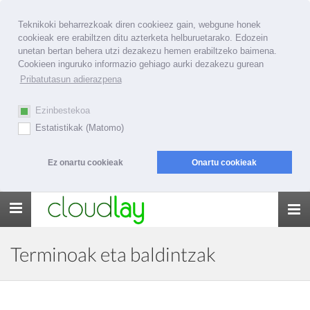
Teknikoki beharrezkoak diren cookieez gain, webgune honek
cookieak ere erabiltzen ditu azterketa helburuetarako. Edozein
unetan bertan behera utzi dezakezu hemen erabiltzeko baimena.
Cookieen inguruko informazio gehiago aurki dezakezu gurean
Pribatutasun adierazpena
Ezinbestekoa
Estatistikak (Matomo)
Ez onartu cookieak
Onartu cookieak
Toggle
navigation
Terminoak eta baldintzak